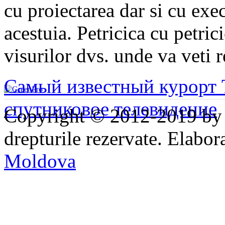
cu proiectarea dar si cu exe
acestuia. Petricica cu petri
visurilor dvs. unde va veti 
Самый известный курорт 
спутниковое телевидение
Copyright © 2012-2019 b
drepturile rezervate. Elabo
Moldova