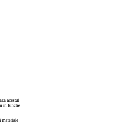
baza acestui
ii in functie
i materiale